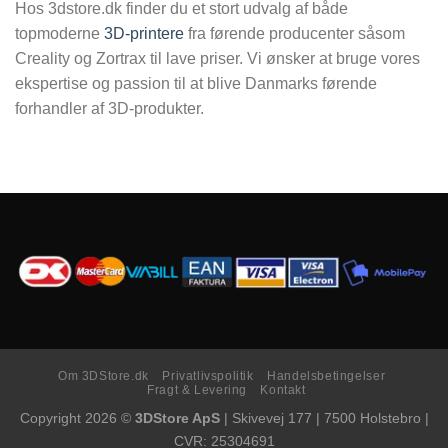
Hos 3dstore.dk finder du et stort udvalg af både
topmoderne
3D-printere
fra førende producenter såsom
Creality og Zortrax til lave priser. Vi ønsker at bruge vores
ekspertise og passion til at blive Danmarks førende
forhandler af 3D-produkter.
Om 3DStore.dk
Privatlivspolitik
Handelsbetingelser
Fragt & Levering
Kontakt
Copyright 2026 ©
3DStore ApS
| Skivevej 177 | 7500 Holstebro |
CVR: 25304691