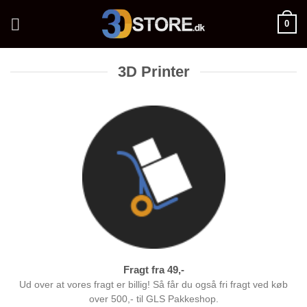
Fortsæt
0
til
indhold
3D Printer
Fragt fra 49,-
Ud over at vores fragt er billig! Så får du også fri fragt ved køb
over 500,- til GLS Pakkeshop.